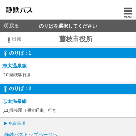
戻る
のりばを選択してください
藤枝市役所
出発
のりば：
1
1
志太温泉線
[10]藤枝駅行き
のりば：
2
2
志太温泉線
[11]藤枝駅（瀬古経由）行き
免責事項
静鉄バストップページへ