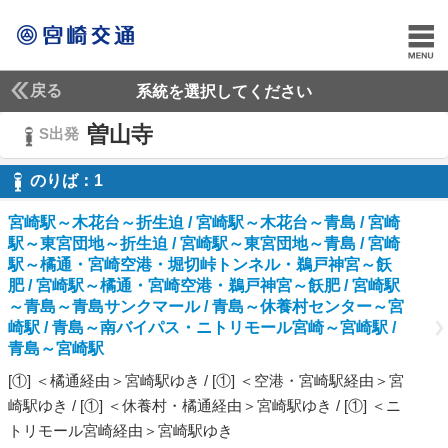
戻る
系統を選択してください
曽山寺
S出発
のりば：
1
1
宮崎駅～木花台～折生迫 / 宮崎駅～木花台～青島 / 宮崎
駅～東宮団地～折生迫 / 宮崎駅～東宮団地～青島 / 宮崎
駅～橘通・宮崎空港・堀切峠トンネル・鵜戸神宮～飫
肥 / 宮崎駅～橘通・宮崎空港・鵜戸神宮～飫肥 / 宮崎駅
～青島～青島サンクマール / 青島～休養村センター～宮
崎駅 / 青島～南バイパス・ニトリモール宮崎～宮崎駅 /
青島～宮崎駅
[①] ＜橘通経由＞宮崎駅ゆき / [①] ＜空港・宮崎駅経由＞宮
崎駅ゆき / [①] ＜休養村・橘通経由＞宮崎駅ゆき / [①] ＜ニ
トリモール宮崎経由＞宮崎駅ゆき