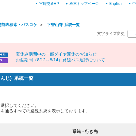
宮崎交通HP
検索トップページ
English
中
時刻表検索・バスロケ
＞
下曽山寺 系統一覧
文字サイズ変更
夏
休
み
期
間
中
の
一
部
ダ
イ
ヤ
運
休
の
お
知
ら
せ
らせ
お
盆
期
間
（
8
/
1
2
～
8
/
1
4
）
路
線
バ
ス
運
行
に
つ
い
て
ス
さんじ) 系統一覧
を選択してください。
停を通るすべての路線系統を表示しております。
系統・行き先