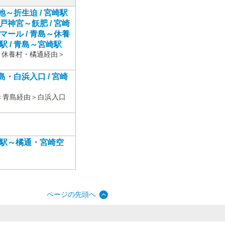
～折生迫 / 宮崎駅
神宮～飫肥 / 宮崎
ール / 青島～休養
 / 青島～宮崎駅
] ＜休養村・橘通経由＞
・白浜入口 / 宮崎
1] ＜青島経由＞白浜入口
崎駅～橘通・宮崎空
ページの先頭へ