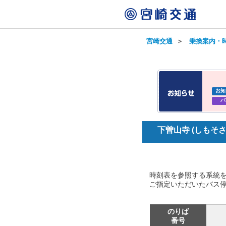
宮崎交通
＞
乗換案内・
お知
バ
下曽山寺 (しもそ
時刻表を参照する系統
ご指定いただいたバス
のりば
番号