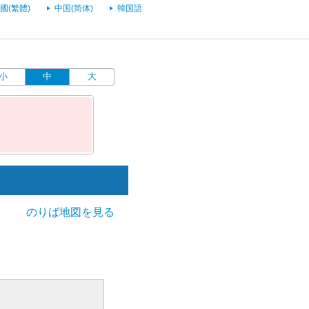
國(繁體)
中国(简体)
韓国語
小
中
大
のりば地図を見る