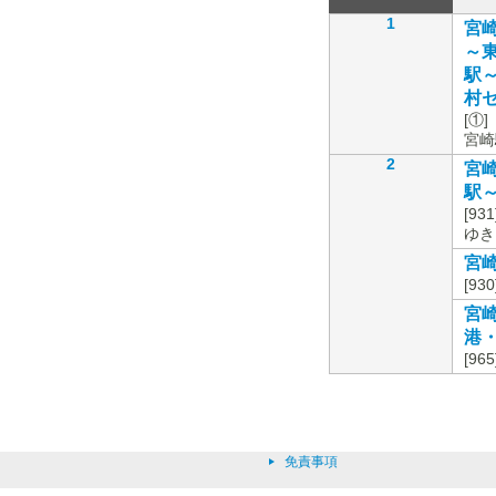
1
宮崎
～東
駅～
村セ
[①
宮崎
2
宮崎
駅
[9
ゆき
宮崎
[93
宮
港
[9
免責事項