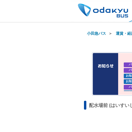
小田急バス
＞
運賃・経
バ
バ
お知
お知
バ
お知
お知
配水場前 (はいすい