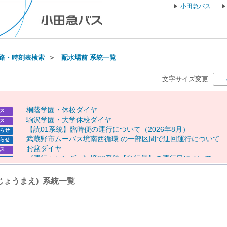
小田急バス
路・時刻表検索
＞
配水場前 系統一覧
文字サイズ変更
桐
蔭
学
園
・
休
校
ダ
イ
ヤ
ス
駒
沢
学
園
・
大
学
休
校
ダ
イ
ヤ
ス
【
読
0
1
系
統
】
臨
時
便
の
運
行
に
つ
い
て
（
2
0
2
6
年
8
月
）
らせ
武
蔵
野
市
ム
ー
バ
ス
境
南
西
循
環
の
一
部
区
間
で
迂
回
運
行
に
つ
い
て
らせ
お
盆
ダ
イ
ヤ
ス
《
運
行
カ
レ
ン
ダ
ー
》
境
9
3
系
統
【
急
行
便
】
の
運
行
日
に
つ
い
て
らせ
《
運
行
カ
レ
ン
ダ
ー
》
【
専
0
1
】
【
専
0
2
】
【
向
1
0
（
一
部
便
）
】
の
らせ
行
日
に
つ
い
て
じょうまえ) 系統一覧