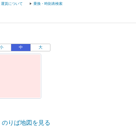
運賃について
乗換・時刻表検索
小
中
大
運
のりば地図を見る