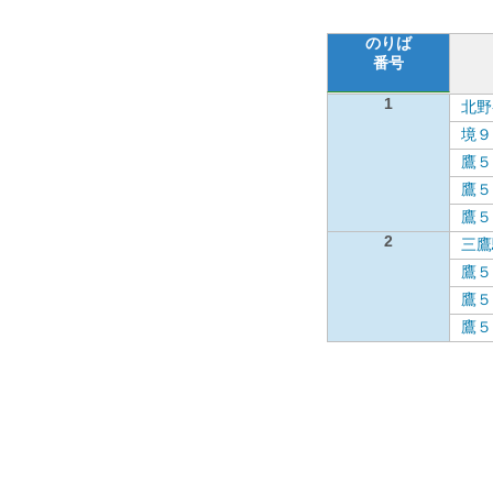
のりば
番号
1
北野
境９
鷹５
鷹５
鷹５
2
三鷹
鷹５
鷹５
鷹５