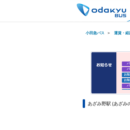
小田急バス
＞
運賃・経
バ
バ
お知
お知
バ
お知
お知
あざみ野駅 (あざみ