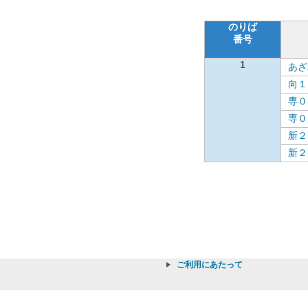
のりば
番号
1
あざ
向１
専０
専０
新２
新２
ご利用にあたって