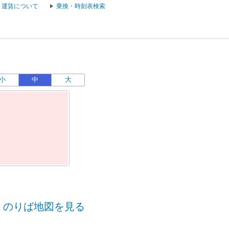
運賃について
乗換・時刻表検索
小
中
大
運
のりば地図を見る