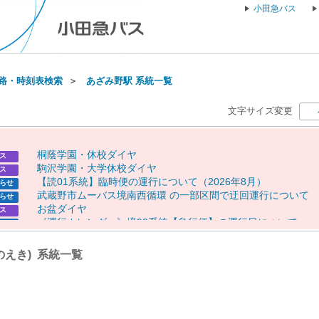
小田急バス
路・時刻表検索
＞
あざみ野駅 系統一覧
文字サイズ変更
桐
蔭
学
園
・
休
校
ダ
イ
ヤ
ス
駒
沢
学
園
・
大
学
休
校
ダ
イ
ヤ
ス
【
読
0
1
系
統
】
臨
時
便
の
運
行
に
つ
い
て
（
2
0
2
6
年
8
月
）
らせ
武
蔵
野
市
ム
ー
バ
ス
境
南
西
循
環
の
一
部
区
間
で
迂
回
運
行
に
つ
い
て
らせ
お
盆
ダ
イ
ヤ
ス
《
運
行
カ
レ
ン
ダ
ー
》
境
9
3
系
統
【
急
行
便
】
の
運
行
日
に
つ
い
て
らせ
《
運
行
カ
レ
ン
ダ
ー
》
【
専
0
1
】
【
専
0
2
】
【
向
1
0
（
一
部
便
）
】
の
らせ
行
日
に
つ
い
て
のえき) 系統一覧