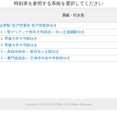
時刻表を参照する系統を選択してください
系統・行き先
み野駅-登戸営業所 登戸営業所ゆき
１＜聖マリアンナ医科大学経由＞ 向ヶ丘遊園駅ゆき
１ 専修大学９号館ゆき
２ 専修大学９号館ゆき
３＜真福寺経由＞ 新百合ヶ丘駅ゆき
３＜裏門坂経由＞ 王禅寺中央中学校前ゆき
Copyright © 2016-2026 小田急バス All Rights Reserved.