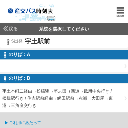
戻る
系統を選択してください
宇土駅前
S出発
のりば：
A
A
のりば：
B
B
宇土本町二経由→松橋駅→堅志田（新道→砥用中央行き /
松橋駅行き / 住吉駅前経由→網田駅前→赤瀬→大田尾→東
港→三角産交行き
ご利用にあたって