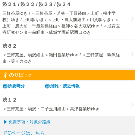
渋２１ / 渋２２ / 渋２３ / 渋２４
三軒茶屋ゆき / ＜三軒茶屋・若林一丁目経由＞上町（桜小学
校）ゆき / 上町駅ゆき / ＜上町・農大前経由＞用賀駅ゆき / ＜
上町・農大前・千歳船橋経由＞祖師ヶ谷大蔵駅ゆき / ＜成育医
療研究センター前経由＞成城学園前駅西口ゆき
渋８２
＜三軒茶屋、駒沢経由＞瀬田営業所ゆき / ＜三軒茶屋、駒沢経
由＞等々力ゆき
のりば：
c
c
所要時分
混雑・接近情報
渋１２
＜三軒茶屋・駒沢・二子玉川経由＞高津営業所ゆき
免責事項・対象外路線
PCページはこちら