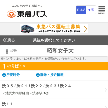
日本語
英語
戻る
系統を選択してください
昭和女子大
出発
※バス停にはのりば名称を表示する標識がない場合がございます。
のりば：
a
a
所要時分
混雑・接近情報
渋０５ / 渋２１ / 渋２２ / 渋２３ / 渋２４
＜池尻大橋駅経由＞渋谷駅ゆき
渋１１