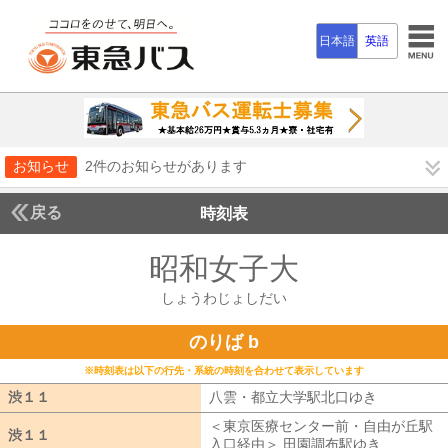
日本語
英語
お知らせ
2件のお知らせがあります
戻る
時刻表
昭和女子大
しょうわ
しょうわじょしだい
のりば b
※時刻表は以下の行先・系統の時刻を合わせて表示しています
渋１１
渋１１
八雲・都立大学駅北口ゆき
八雲・都立
＜東京医療センター前・自由が丘駅
渋１１
渋１１
入口経由＞ 田園調布駅ゆき
東京医療