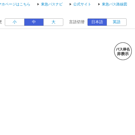
マホページはこちら
東急バスナビ
公式サイト
東急バス路線図
更
小
中
大
言語切替
日本語
英語