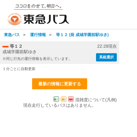
東急バス
＞
運行情報
＞
等１２ (発 成城学園前駅ゆき)
等１２
22:28現在
成城学園前駅ゆき
系統選択
※同じ行先の運行情報を表示しています。
１分ごとに自動更新
最新の情報に更新する
混雑度について(凡例)
現在走行しているバスはありません。