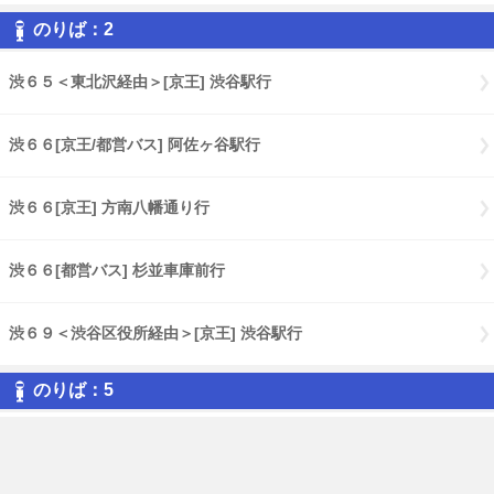
のりば：2
渋６５＜東北沢経由＞[京王] 渋谷駅行
渋６６[京王/都営バス] 阿佐ヶ谷駅行
渋６６[京王] 方南八幡通り行
渋６６[都営バス] 杉並車庫前行
渋６９＜渋谷区役所経由＞[京王] 渋谷駅行
のりば：5
ハチ公バス 春の小川ルート[京王] 渋谷区役所行