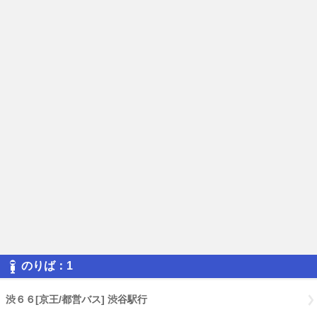
のりば：1
渋６６[京王/都営バス] 渋谷駅行