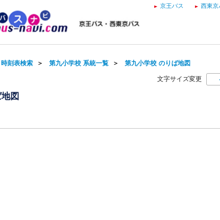
京王バス
西東京
・時刻表検索
＞
第九小学校 系統一覧
＞
第九小学校 のりば地図
文字サイズ変更
ば地図