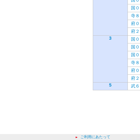
国０
国０
寺８
府０
府２
3
国０
国０
国０
寺８
府０
府２
5
武６
ご利用にあたって