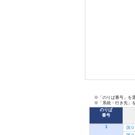
※「のりば番号」を
※「系統・行き先」
のりば
番号
1
国０