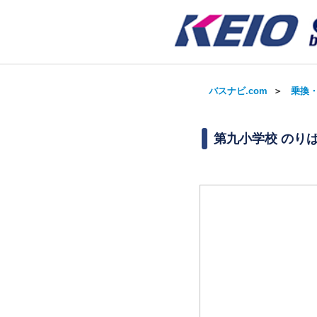
バスナビ.com
＞
乗換
第九小学校 のり