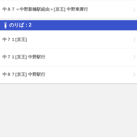
中８７＜中野新橋駅経由＞[京王] 中野車庫行
のりば：2
中７１[京王]
中７１[京王] 中野駅行
中８７[京王] 中野駅行
ご利用にあたって
バスナビ.comトップページ
English
PCページはこちら