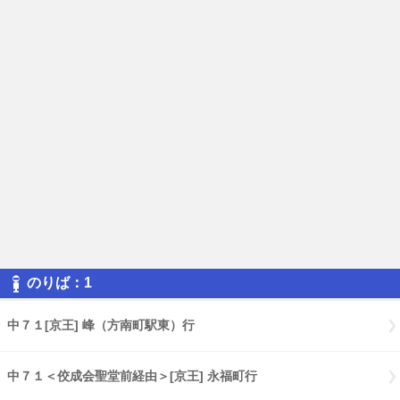
のりば：1
中７１[京王] 峰（方南町駅東）行
中７１＜佼成会聖堂前経由＞[京王] 永福町行