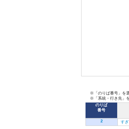
※「のりば番号」を
※「系統・行き先」
のりば
番号
2
すぎ