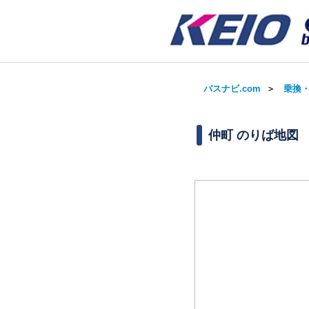
バスナビ.com
＞
乗換
仲町 のりば地図