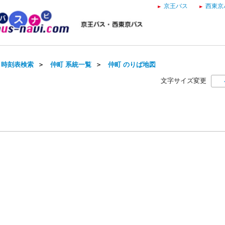
京王バス
西東京
・時刻表検索
＞
仲町 系統一覧
＞
仲町 のりば地図
文字サイズ変更