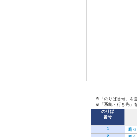
※「のりば番号」を
※「系統・行き先」
のりば
番号
1
鷹６
2