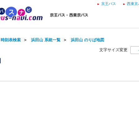
京王バス
西東京
・時刻表検索
＞
浜田山 系統一覧
＞
浜田山 のりば地図
文字サイズ変更
図