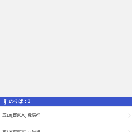
のりば：1
五10[西東京] 数馬行