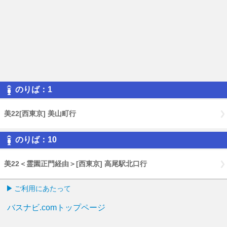
のりば：1
美22[西東京] 美山町行
のりば：10
美22＜霊園正門経由＞[西東京] 高尾駅北口行
ご利用にあたって
バスナビ.comトップページ