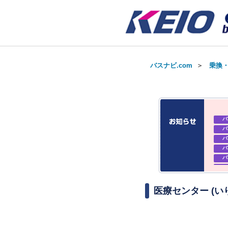
バスナビ.com
＞
乗換
バ
バ
バ
バ
バ
バ
お知
お知
医療センター (い
お知
バ