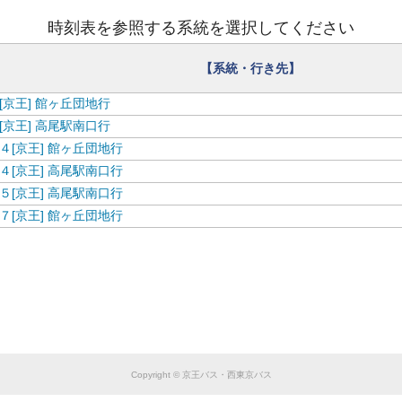
【
西
東
京
バ
ス
】
お
盆
ダ
イ
ヤ
の
お
知
ら
せ
ス
時刻表を参照する系統を選択してください
【系統・行き先】
[京王] 館ヶ丘団地行
[京王] 高尾駅南口行
４[京王] 館ヶ丘団地行
４[京王] 高尾駅南口行
５[京王] 高尾駅南口行
７[京王] 館ヶ丘団地行
Copyright © 京王バス・西東京バス