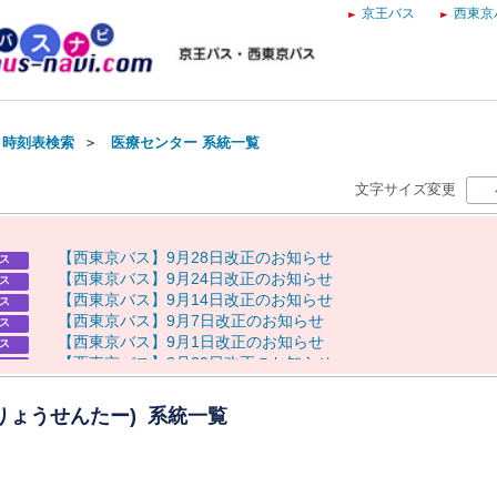
京王バス
西東京
・時刻表検索
＞
医療センター 系統一覧
文字サイズ変更
【
西
東
京
バ
ス
】
9
月
2
8
日
改
正
の
お
知
ら
せ
ス
【
西
東
京
バ
ス
】
9
月
2
4
日
改
正
の
お
知
ら
せ
ス
【
西
東
京
バ
ス
】
9
月
1
4
日
改
正
の
お
知
ら
せ
ス
【
西
東
京
バ
ス
】
9
月
7
日
改
正
の
お
知
ら
せ
ス
【
西
東
京
バ
ス
】
9
月
1
日
改
正
の
お
知
ら
せ
ス
【
西
東
京
バ
ス
】
8
月
2
9
日
改
正
の
お
知
ら
せ
ス
8
月
8
日
（
土
）
奥
多
摩
納
涼
花
火
大
会
に
伴
う
運
休
に
つ
い
て
らせ
8
月
7
日
（
金
）
～
9
日
（
日
）
八
王
子
ま
つ
り
開
催
に
伴
う
迂
回
運
行
らせ
りょうせんたー) 系統一覧
・
運
休
に
つ
い
て
8
月
8
日
（
土
）
奥
多
摩
納
涼
花
火
大
会
開
催
に
よ
る
通
行
規
制
に
伴
う
らせ
バ
ス
の
運
行
に
つ
い
て
【
京
王
バ
ス
】
お
盆
ダ
イ
ヤ
の
お
知
ら
せ
ス