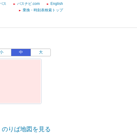
バス
バスナビ.com
English
乗換・時刻表検索トップ
小
中
大
のりば地図を見る