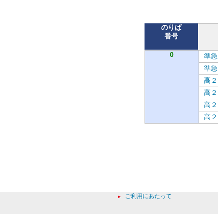
バ
のりば
番号
0
準急
準急
高２
高２
高２
高２
ご利用にあたって