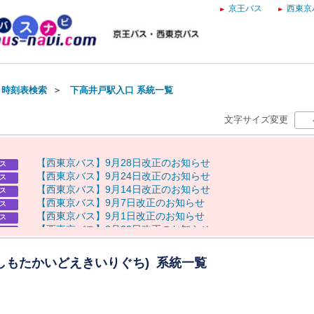
京王バス
西東京
・時刻表検索
＞
下高井戸駅入口 系統一覧
文字サイズ変更
【
西
東
京
バ
ス
】
9
月
2
8
日
改
正
の
お
知
ら
せ
ス
【
西
東
京
バ
ス
】
9
月
2
4
日
改
正
の
お
知
ら
せ
ス
【
西
東
京
バ
ス
】
9
月
1
4
日
改
正
の
お
知
ら
せ
ス
【
西
東
京
バ
ス
】
9
月
7
日
改
正
の
お
知
ら
せ
ス
【
西
東
京
バ
ス
】
9
月
1
日
改
正
の
お
知
ら
せ
ス
【
西
東
京
バ
ス
】
8
月
2
9
日
改
正
の
お
知
ら
せ
ス
8
月
8
日
（
土
）
奥
多
摩
納
涼
花
火
大
会
に
伴
う
運
休
に
つ
い
て
らせ
8
月
7
日
（
金
）
～
9
日
（
日
）
八
王
子
ま
つ
り
開
催
に
伴
う
迂
回
運
行
らせ
(しもたかいどえきいりぐち) 系統一覧
・
運
休
に
つ
い
て
8
月
8
日
（
土
）
奥
多
摩
納
涼
花
火
大
会
開
催
に
よ
る
通
行
規
制
に
伴
う
らせ
バ
ス
の
運
行
に
つ
い
て
【
京
王
バ
ス
】
お
盆
ダ
イ
ヤ
の
お
知
ら
せ
ス