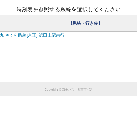
【
西
東
京
バ
ス
】
お
盆
ダ
イ
ヤ
の
お
知
ら
せ
ス
時刻表を参照する系統を選択してください
【系統・行き先】
丸 さくら路線[京王] 浜田山駅南行
Copyright © 京王バス・西東京バス