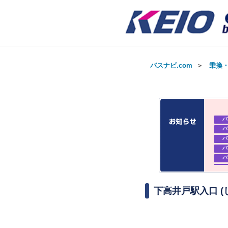
バスナビ.com
＞
乗換
バ
バ
バ
バ
バ
バ
お知
お知
下高井戸駅入口 
お知
バ