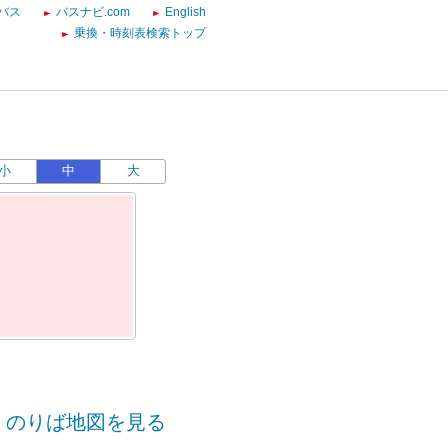
バス
バスナビ.com
English
乗換・時刻表検索トップ
小
中
大
のりば地図を見る