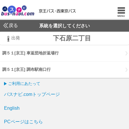
戻る
系統を選択してください
下石原二丁目
出発
調５１[京王] 車返団地折返場行
調５１[京王] 車返団地折返場行
調５１[京王] 調布駅南口行
調５１[京王] 調布駅南口行
ご利用にあたって
バスナビ.comトップページ
English
PCページはこちら