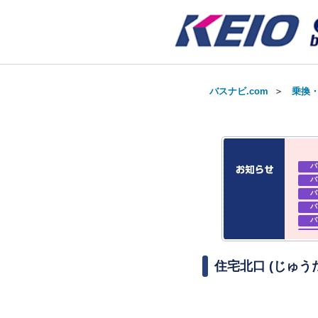
バスナビ.com
＞
乗換
バ
バ
バ
バ
バ
バ
お知
お知
住宅北口 (じゅう
お知
バ