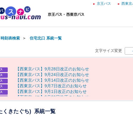
京王バス
西東京
・時刻表検索
＞
住宅北口 系統一覧
文字サイズ変更
【
西
東
京
バ
ス
】
9
月
2
8
日
改
正
の
お
知
ら
せ
ス
【
西
東
京
バ
ス
】
9
月
2
4
日
改
正
の
お
知
ら
せ
ス
【
西
東
京
バ
ス
】
9
月
1
4
日
改
正
の
お
知
ら
せ
ス
【
西
東
京
バ
ス
】
9
月
7
日
改
正
の
お
知
ら
せ
ス
【
西
東
京
バ
ス
】
9
月
1
日
改
正
の
お
知
ら
せ
ス
【
西
東
京
バ
ス
】
8
月
2
9
日
改
正
の
お
知
ら
せ
ス
8
月
8
日
（
土
）
奥
多
摩
納
涼
花
火
大
会
に
伴
う
運
休
に
つ
い
て
らせ
8
月
7
日
（
金
）
～
9
日
（
日
）
八
王
子
ま
つ
り
開
催
に
伴
う
迂
回
運
行
らせ
たくきたぐち) 系統一覧
・
運
休
に
つ
い
て
8
月
8
日
（
土
）
奥
多
摩
納
涼
花
火
大
会
開
催
に
よ
る
通
行
規
制
に
伴
う
らせ
バ
ス
の
運
行
に
つ
い
て
【
京
王
バ
ス
】
お
盆
ダ
イ
ヤ
の
お
知
ら
せ
ス