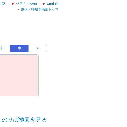
バス
バスナビ.com
English
乗換・時刻表検索トップ
小
中
大
のりば地図を見る