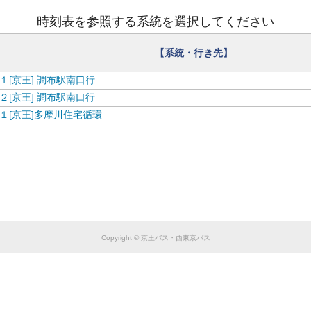
【
西
東
京
バ
ス
】
お
盆
ダ
イ
ヤ
の
お
知
ら
せ
ス
時刻表を参照する系統を選択してください
【系統・行き先】
１[京王] 調布駅南口行
２[京王] 調布駅南口行
１[京王]多摩川住宅循環
Copyright © 京王バス・西東京バス