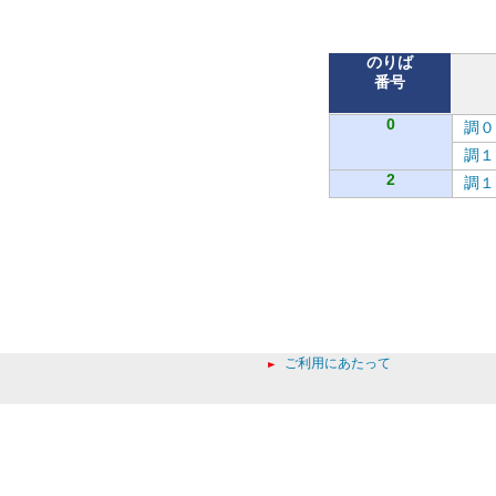
バ
のりば
番号
0
調０
調１
2
調１
ご利用にあたって