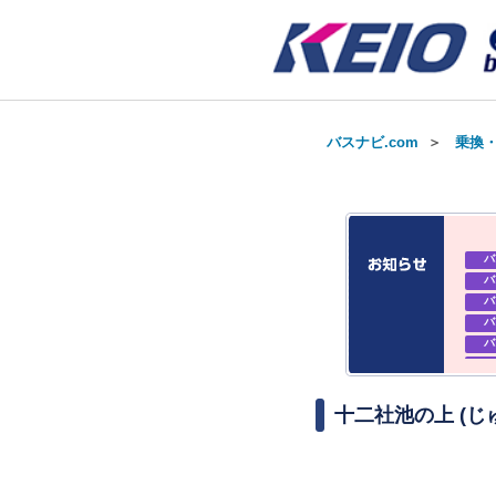
バスナビ.com
＞
乗換
バ
バ
バ
バ
バ
バ
お知
十二社池の上 (じ
バ
バ