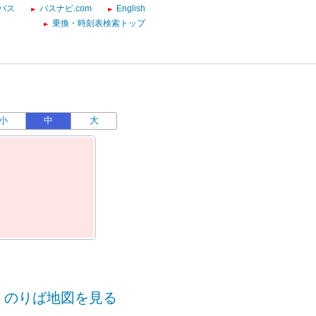
バス
バスナビ.com
English
乗換・時刻表検索トップ
小
中
大
のりば地図を見る