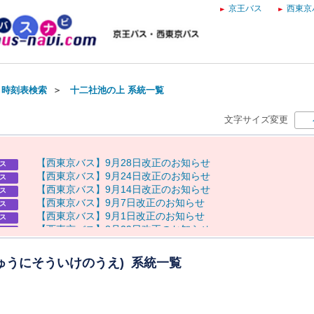
京王バス
西東京
・時刻表検索
＞
十二社池の上 系統一覧
文字サイズ変更
【
西
東
京
バ
ス
】
9
月
2
8
日
改
正
の
お
知
ら
せ
ス
【
西
東
京
バ
ス
】
9
月
2
4
日
改
正
の
お
知
ら
せ
ス
【
西
東
京
バ
ス
】
9
月
1
4
日
改
正
の
お
知
ら
せ
ス
【
西
東
京
バ
ス
】
9
月
7
日
改
正
の
お
知
ら
せ
ス
【
西
東
京
バ
ス
】
9
月
1
日
改
正
の
お
知
ら
せ
ス
【
西
東
京
バ
ス
】
8
月
2
9
日
改
正
の
お
知
ら
せ
ス
8
月
7
日
（
金
）
～
9
日
（
日
）
八
王
子
ま
つ
り
開
催
に
伴
う
迂
回
運
行
らせ
・
運
休
に
つ
い
て
ゅうにそういけのうえ) 系統一覧
【
京
王
バ
ス
】
お
盆
ダ
イ
ヤ
の
お
知
ら
せ
ス
【
西
東
京
バ
ス
】
お
盆
ダ
イ
ヤ
の
お
知
ら
せ
ス