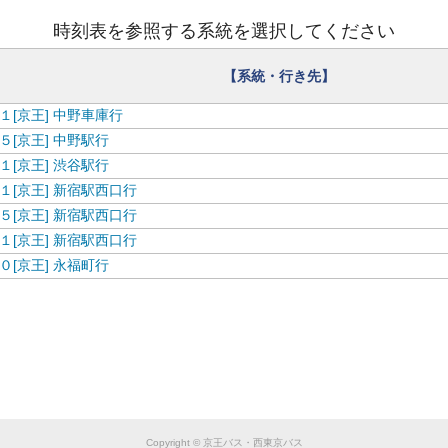
時刻表を参照する系統を選択してください
【系統・行き先】
１[京王] 中野車庫行
５[京王] 中野駅行
１[京王] 渋谷駅行
１[京王] 新宿駅西口行
５[京王] 新宿駅西口行
１[京王] 新宿駅西口行
０[京王] 永福町行
Copyright © 京王バス・西東京バス