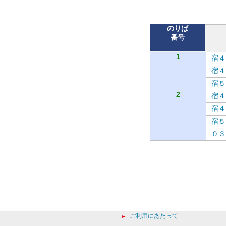
のりば
番号
1
宿４
宿４
宿５
2
宿４
宿４
宿５
０３
ご利用にあたって