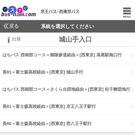
戻る
系統を選択してください
城山手入口
出発
はちバス 西南部コース＜御陵参道経由＞[西東京] 高尾駅南口行
はちバ
長81＜富士森高校経由＞[西東京] 城山手行
長81富士森高校経由[西東京
はちバス 西南部コース＜さくら台団地経由＞[西東京] 松子舞団地行
は
長81＜富士森高校経由＞[西東京] 京王八王子駅行
長81富士森高校経由
長86＜富士森高校経由＞[西東京] 西八王子駅行
長86富士森高校経由[