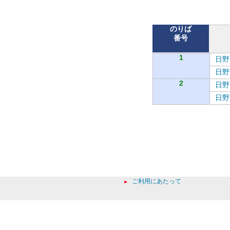
バ
のりば
番号
1
日野
日野
2
日野
日野
ご利用にあたって