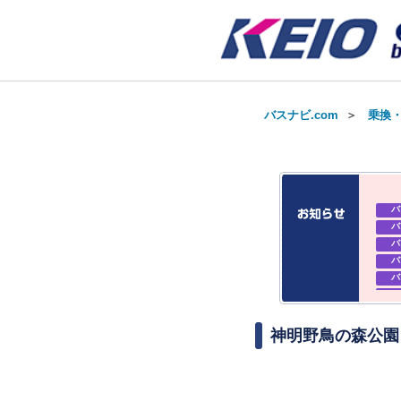
バスナビ.com
＞
乗換
バ
バ
バ
バ
バ
バ
お知
お知
神明野鳥の森公園
お知
バ