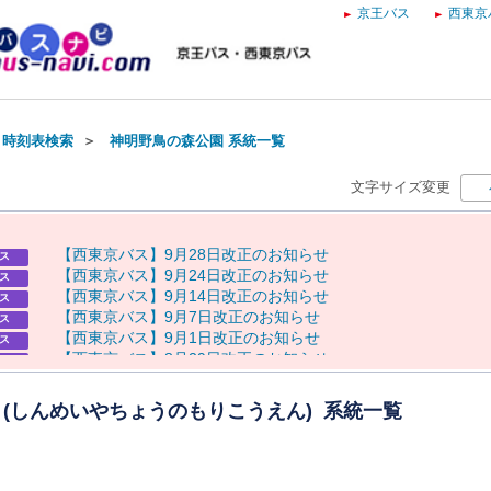
京王バス
西東京
・時刻表検索
＞
神明野鳥の森公園 系統一覧
文字サイズ変更
【
西
東
京
バ
ス
】
9
月
2
8
日
改
正
の
お
知
ら
せ
ス
【
西
東
京
バ
ス
】
9
月
2
4
日
改
正
の
お
知
ら
せ
ス
【
西
東
京
バ
ス
】
9
月
1
4
日
改
正
の
お
知
ら
せ
ス
【
西
東
京
バ
ス
】
9
月
7
日
改
正
の
お
知
ら
せ
ス
【
西
東
京
バ
ス
】
9
月
1
日
改
正
の
お
知
ら
せ
ス
【
西
東
京
バ
ス
】
8
月
2
9
日
改
正
の
お
知
ら
せ
ス
8
月
8
日
（
土
）
奥
多
摩
納
涼
花
火
大
会
に
伴
う
運
休
に
つ
い
て
らせ
8
月
7
日
（
金
）
～
9
日
（
日
）
八
王
子
ま
つ
り
開
催
に
伴
う
迂
回
運
行
らせ
 (しんめいやちょうのもりこうえん) 系統一覧
・
運
休
に
つ
い
て
8
月
8
日
（
土
）
奥
多
摩
納
涼
花
火
大
会
開
催
に
よ
る
通
行
規
制
に
伴
う
らせ
バ
ス
の
運
行
に
つ
い
て
【
京
王
バ
ス
】
お
盆
ダ
イ
ヤ
の
お
知
ら
せ
ス