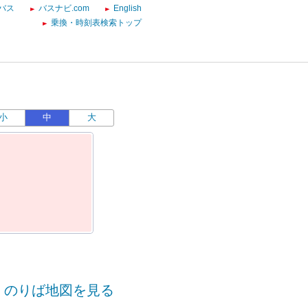
バス
バスナビ.com
English
乗換・時刻表検索トップ
小
中
大
のりば地図を見る