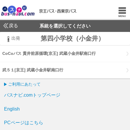
戻る
系統を選択してください
第四小学校（小金井）
出発
CoCoバス 貫井前原循環[京王] 武蔵小金井駅南口行
CoCoバス 貫井
武５１[京王] 武蔵小金井駅南口行
武５１[京王] 武蔵小金井駅南口行
ご利用にあたって
バスナビ.comトップページ
English
PCページはこちら