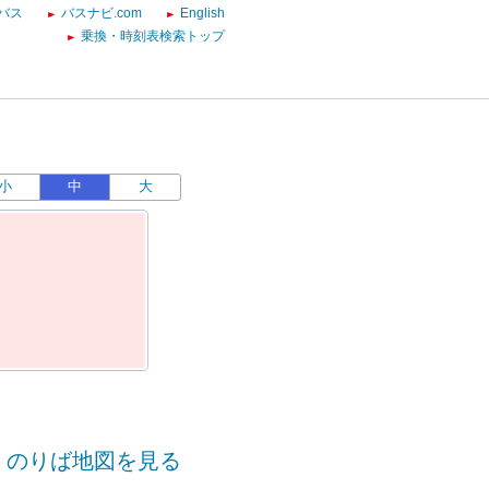
バス
バスナビ.com
English
乗換・時刻表検索トップ
小
中
大
のりば地図を見る