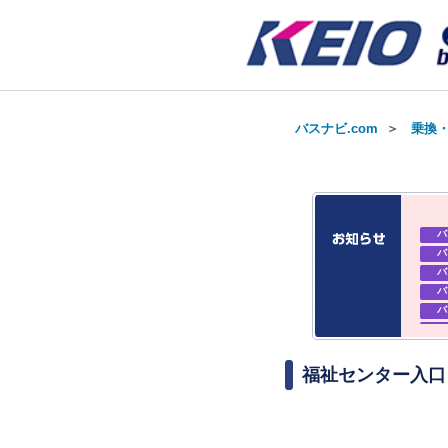
バスナビ.com
＞
乗換
バ
バ
バ
バ
バ
バ
お知
お知
福祉センター入口
お知
バ