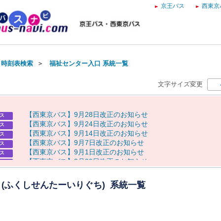
京王バス
西東京
・時刻表検索
＞
福祉センター入口 系統一覧
文字サイズ変更
【
西
東
京
バ
ス
】
9
月
2
8
日
改
正
の
お
知
ら
せ
ス
【
西
東
京
バ
ス
】
9
月
2
4
日
改
正
の
お
知
ら
せ
ス
【
西
東
京
バ
ス
】
9
月
1
4
日
改
正
の
お
知
ら
せ
ス
【
西
東
京
バ
ス
】
9
月
7
日
改
正
の
お
知
ら
せ
ス
【
西
東
京
バ
ス
】
9
月
1
日
改
正
の
お
知
ら
せ
ス
【
西
東
京
バ
ス
】
8
月
2
9
日
改
正
の
お
知
ら
せ
ス
8
月
8
日
（
土
）
奥
多
摩
納
涼
花
火
大
会
に
伴
う
運
休
に
つ
い
て
らせ
8
月
7
日
（
金
）
～
9
日
（
日
）
八
王
子
ま
つ
り
開
催
に
伴
う
迂
回
運
行
らせ
 (ふくしせんたーいりぐち) 系統一覧
・
運
休
に
つ
い
て
8
月
8
日
（
土
）
奥
多
摩
納
涼
花
火
大
会
開
催
に
よ
る
通
行
規
制
に
伴
う
らせ
バ
ス
の
運
行
に
つ
い
て
【
京
王
バ
ス
】
お
盆
ダ
イ
ヤ
の
お
知
ら
せ
ス