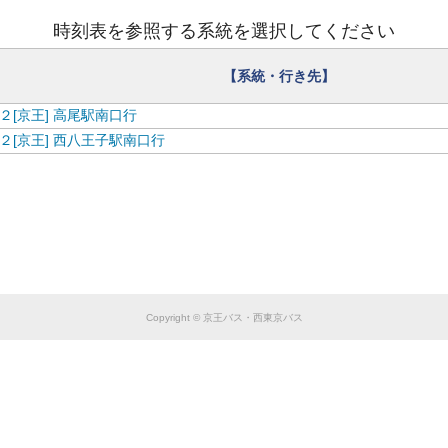
【
西
東
京
バ
ス
】
お
盆
ダ
イ
ヤ
の
お
知
ら
せ
ス
時刻表を参照する系統を選択してください
【系統・行き先】
２[京王] 高尾駅南口行
２[京王] 西八王子駅南口行
Copyright © 京王バス・西東京バス