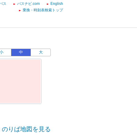
バス
バスナビ.com
English
乗換・時刻表検索トップ
小
中
大
のりば地図を見る