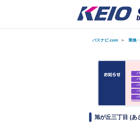
バスナビ.com
＞
乗換
バ
バ
バ
バ
バ
バ
お知
お知
旭が丘三丁目 (
お知
バ