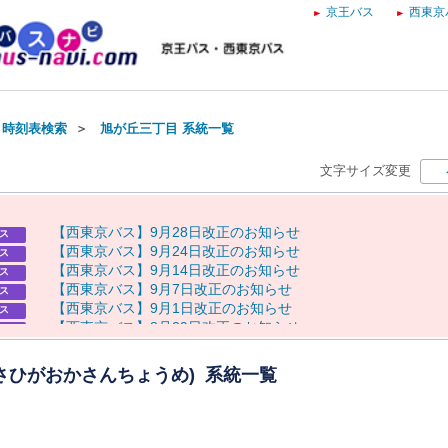
京王バス
西東京
・時刻表検索
＞
旭が丘三丁目 系統一覧
文字サイズ変更
【
西
東
京
バ
ス
】
9
月
2
8
日
改
正
の
お
知
ら
せ
ス
【
西
東
京
バ
ス
】
9
月
2
4
日
改
正
の
お
知
ら
せ
ス
【
西
東
京
バ
ス
】
9
月
1
4
日
改
正
の
お
知
ら
せ
ス
【
西
東
京
バ
ス
】
9
月
7
日
改
正
の
お
知
ら
せ
ス
【
西
東
京
バ
ス
】
9
月
1
日
改
正
の
お
知
ら
せ
ス
【
西
東
京
バ
ス
】
8
月
2
9
日
改
正
の
お
知
ら
せ
ス
8
月
8
日
（
土
）
奥
多
摩
納
涼
花
火
大
会
に
伴
う
運
休
に
つ
い
て
らせ
8
月
7
日
（
金
）
～
9
日
（
日
）
八
王
子
ま
つ
り
開
催
に
伴
う
迂
回
運
行
らせ
あさひがおかさんちょうめ) 系統一覧
・
運
休
に
つ
い
て
8
月
8
日
（
土
）
奥
多
摩
納
涼
花
火
大
会
開
催
に
よ
る
通
行
規
制
に
伴
う
らせ
バ
ス
の
運
行
に
つ
い
て
【
京
王
バ
ス
】
お
盆
ダ
イ
ヤ
の
お
知
ら
せ
ス