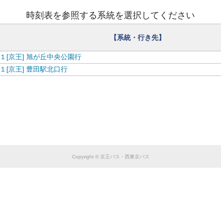
【
西
東
京
バ
ス
】
お
盆
ダ
イ
ヤ
の
お
知
ら
せ
ス
時刻表を参照する系統を選択してください
【系統・行き先】
１[京王] 旭が丘中央公園行
１[京王] 豊田駅北口行
Copyright © 京王バス・西東京バス