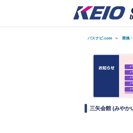
バスナビ.com
＞
乗換
バ
バ
バ
バ
バ
バ
お知
お知
三矢会館 (みやか
お知
バ
バ