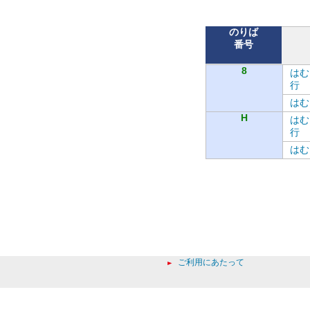
のりば
番号
8
はむ
行
はむ
H
はむ
行
はむ
ご利用にあたって