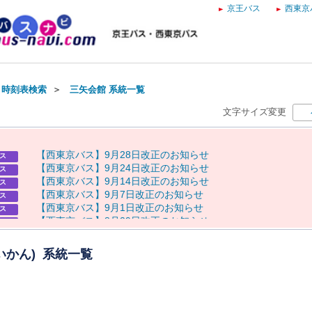
京王バス
西東京
・時刻表検索
＞
三矢会館 系統一覧
文字サイズ変更
【
西
東
京
バ
ス
】
9
月
2
8
日
改
正
の
お
知
ら
せ
ス
【
西
東
京
バ
ス
】
9
月
2
4
日
改
正
の
お
知
ら
せ
ス
【
西
東
京
バ
ス
】
9
月
1
4
日
改
正
の
お
知
ら
せ
ス
【
西
東
京
バ
ス
】
9
月
7
日
改
正
の
お
知
ら
せ
ス
【
西
東
京
バ
ス
】
9
月
1
日
改
正
の
お
知
ら
せ
ス
【
西
東
京
バ
ス
】
8
月
2
9
日
改
正
の
お
知
ら
せ
ス
8
月
8
日
（
土
）
奥
多
摩
納
涼
花
火
大
会
に
伴
う
運
休
に
つ
い
て
らせ
8
月
7
日
（
金
）
～
9
日
（
日
）
八
王
子
ま
つ
り
開
催
に
伴
う
迂
回
運
行
らせ
いかん) 系統一覧
・
運
休
に
つ
い
て
8
月
8
日
（
土
）
奥
多
摩
納
涼
花
火
大
会
開
催
に
よ
る
通
行
規
制
に
伴
う
らせ
バ
ス
の
運
行
に
つ
い
て
【
京
王
バ
ス
】
お
盆
ダ
イ
ヤ
の
お
知
ら
せ
ス
【
西
東
京
バ
ス
】
お
盆
ダ
イ
ヤ
の
お
知
ら
せ
ス