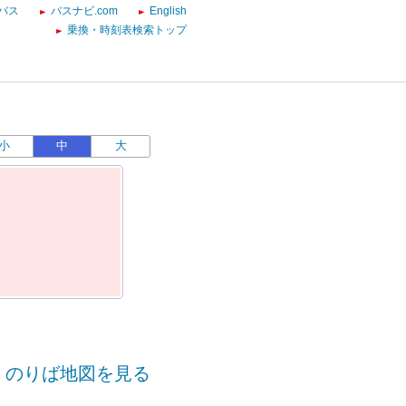
バス
バスナビ.com
English
乗換・時刻表検索トップ
小
中
大
のりば地図を見る