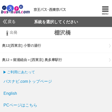
戻る
系統を選択してください
棚沢橋
出発
奥12[西東京] 小菅の湯行
奥12[西東京] 小菅の湯行
奥12＜留浦経由＞[西東京] 奥多摩駅行
奥12留浦経由[西東京] 奥多摩
ご利用にあたって
バスナビ.comトップページ
English
PCページはこちら