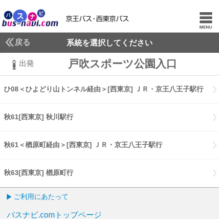
戻る
系統を選択してください
戸吹スポーツ公園入口
出発
ひ08＜ひよどり山トンネル経由＞[西東京] ＪＲ・京王八王子駅行
ひ0
秋61[西東京] 秋川駅行
秋61[西東京] 秋川駅行
秋61＜楢原町経由＞[西東京] ＪＲ・京王八王子駅行
秋61楢原町経由[
秋63[西東京] 楢原町行
秋63[西東京] 楢原町行
ご利用にあたって
バスナビ.comトップページ