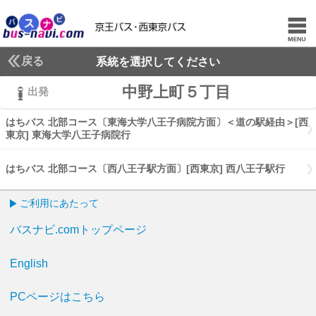
戻る
系統を選択してください
中野上町５丁目
出発
はちバス 北部コース〔東海大学八王子病院方面〕＜道の駅経由＞[西
東京] 東海大学八王子病院行
はちバス 北部コース〔東海大学八王子病院
はちバス 北部コース〔西八王子駅方面〕[西東京] 西八王子駅行
はちバ
ご利用にあたって
バスナビ.comトップページ
English
PCページはこちら