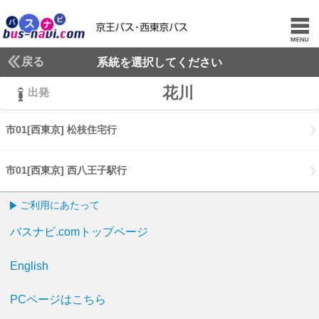
戻る
系統を選択してください
花川
出発
市01[西東京] 松枝住宅行
市01[西東京] 松枝住宅行
市01[西東京] 西八王子駅行
市01[西東京] 西八王子駅行
ご利用にあたって
バスナビ.comトップページ
English
PCページはこちら