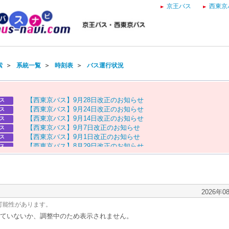
京王バス
西東京
索
＞
系統一覧
＞
時刻表
＞
バス運行状況
【
西
東
京
バ
ス
】
9
月
2
8
日
改
正
の
お
知
ら
せ
ス
【
西
東
京
バ
ス
】
9
月
2
4
日
改
正
の
お
知
ら
せ
ス
【
西
東
京
バ
ス
】
9
月
1
4
日
改
正
の
お
知
ら
せ
ス
【
西
東
京
バ
ス
】
9
月
7
日
改
正
の
お
知
ら
せ
ス
【
西
東
京
バ
ス
】
9
月
1
日
改
正
の
お
知
ら
せ
ス
【
西
東
京
バ
ス
】
8
月
2
9
日
改
正
の
お
知
ら
せ
ス
【
京
王
バ
ス
】
お
盆
ダ
イ
ヤ
の
お
知
ら
せ
ス
【
西
東
京
バ
ス
】
お
盆
ダ
イ
ヤ
の
お
知
ら
せ
ス
2026年0
可能性があります。
ていないか、調整中のため表示されません。