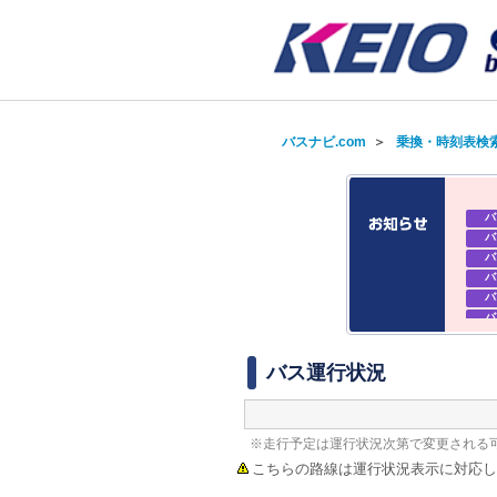
バスナビ.com
＞
乗換・時刻表検
バ
バ
バ
バ
バ
バ
バ
バ
バス運行状況
※走行予定は運行状況次第で変更される
こちらの路線は運行状況表示に対応し