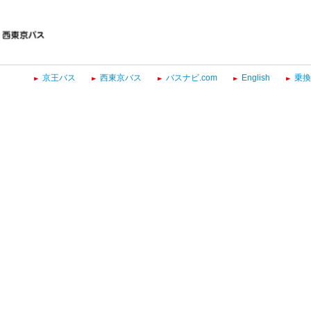
京王バス
西東京バス
バスナビ.com
English
乗換