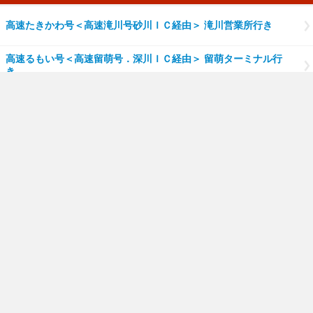
高速たきかわ号＜高速滝川号砂川ＩＣ経由＞ 滝川営業所行き
高速るもい号＜高速留萌号．深川ＩＣ経由＞ 留萌ターミナル行
き
高速るもい号＜高速留萌号．雨竜経由＞ 留萌ターミナル行き
のりば：6
高速いわみざわ号＜高速岩見沢号経由＞ 岩見沢ターミナル行き
高速くりやま号＜高速栗山号経由＞ 栗山駅行き
高速みかさ号＜高速三笠号経由＞ 三笠市民会館行き
のりば：7