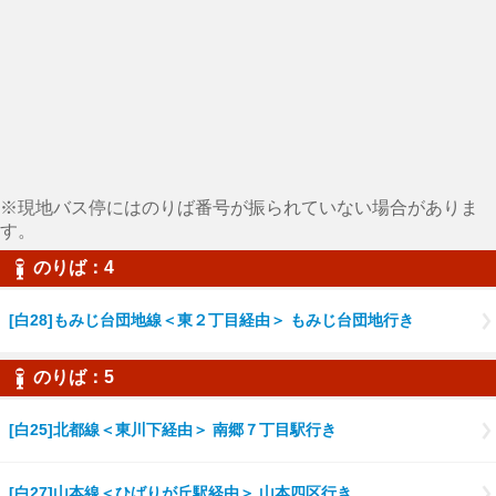
※現地バス停にはのりば番号が振られていない場合がありま
す。
のりば：4
[白28]もみじ台団地線＜東２丁目経由＞ もみじ台団地行き
のりば：5
[白25]北都線＜東川下経由＞ 南郷７丁目駅行き
[白27]山本線＜ひばりが丘駅経由＞ 山本四区行き