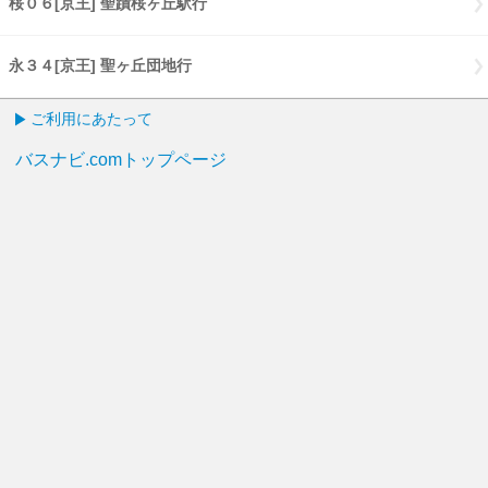
桜０６[京王] 聖蹟桜ヶ丘駅行
永３４[京王] 聖ヶ丘団地行
ご利用にあたって
バスナビ.comトップページ
English
PCページはこちら