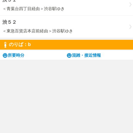
＜青葉台四丁目経由＞渋谷駅ゆき
渋５２
＜東急百貨店本店前経由＞渋谷駅ゆき
のりば：b
所要時分
混雑・接近情報
渋５１
淡島ゆき / ＜淡島・太子堂中学校経由＞若林折返所ゆき
渋５２
＜淡島・若林経由＞世田谷区民会館ゆき
免責事項・対象外路線
PCページはこちら