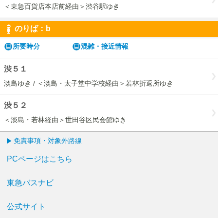
＜東急百貨店本店前経由＞渋谷駅ゆき
のりば：
b
b
所要時分
混雑・接近情報
渋５１
淡島ゆき / ＜淡島・太子堂中学校経由＞若林折返所ゆき
渋５２
＜淡島・若林経由＞世田谷区民会館ゆき
免責事項・対象外路線
PCページはこちら
東急バスナビ
公式サイト