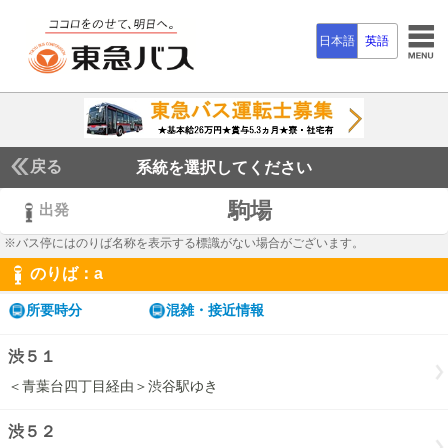
日本語
英語
戻る
系統を選択してください
駒場
出発
※バス停にはのりば名称を表示する標識がない場合がございます。
のりば：
a
a
所要時分
混雑・接近情報
渋５１
＜青葉台四丁目経由＞渋谷駅ゆき
渋５２