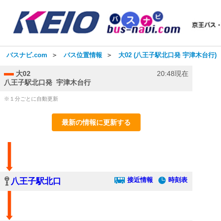
バスナビ.com
＞
バス位置情報
＞
大02 (八王子駅北口発 宇津木台行)
大02
20:48現在
八王子駅北口発 宇津木台行
※１分ごとに自動更新
最新の情報に更新する
接近情報
時刻表
八王子駅北口