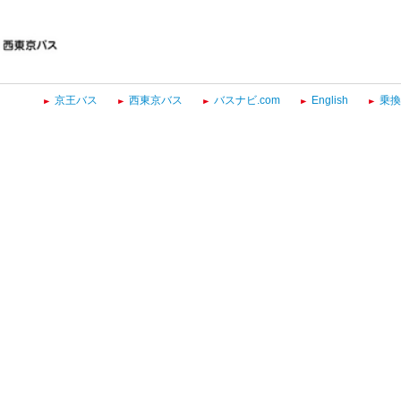
京王バス
西東京バス
バスナビ.com
English
乗換